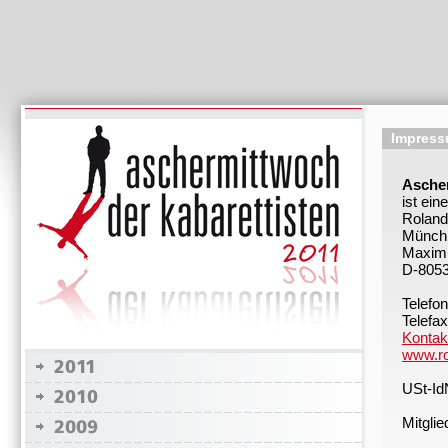
Impres
Ascher
ist ei
Roland
Münchn
Maximi
D-805
Telefo
Telefa
Kontak
www.ro
USt-Id
Mitgli