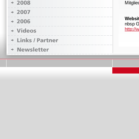
Mitgli
Websit
nbsp 
http:/