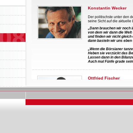
Konstantin Wecker
Der politischste unter den d
seine Sicht auf die aktuelle
„Dann brauchen wir noch 
von dem wir dann die Welt 
und finden wir nicht gleic
dann basteln wir uns eben 
„Wenn die Börsianer tanz
Heben sie verzückt das Be
Lassen dann in den Bilanz
Auch mal Fünfe grade sein
Ottfried Fischer
Brachte Einblicke in sein n
Juni 2008)
„Unser Einparteiensystem i
Proletariats, nein, das ist
„Will noch jemand rausgeh
warte ich halt noch ein bis
kommen Sie auch wieder r
Oktoberfest.”