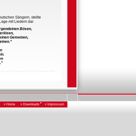
eutschen Sängern, stellte
 Lage mit Liedern dar.
irgendeinen Bösen,
erlösen,
h einen Gemeinen,
einen.”
en
in.
en
.”
eues Kabarettsolo (Premiere
st nicht die Diktatur des
» Home
» Downloads
» Impressum
 die Macht der Gewohnheit.”
en, eine rauchen – dann
schen. Gehen Sie nur. Hier
ein – im Gegensatz zum